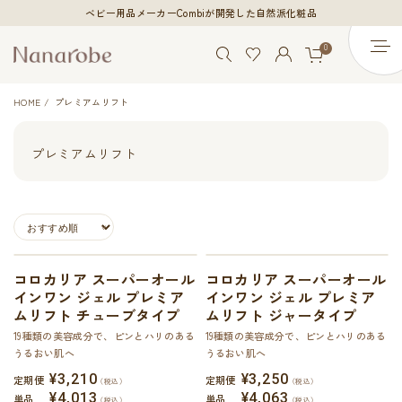
ベビー用品メーカーCombiが開発した自然派化粧品
0
HOME
プレミアムリフト
プレミアムリフト
コロカリア スーパーオール
コロカリア スーパーオール
インワン ジェル プレミア
インワン ジェル プレミア
ムリフト チューブタイプ
ムリフト ジャータイプ
19種類の美容成分で、ピンとハリのある
19種類の美容成分で、ピンとハリのある
うるおい肌へ
うるおい肌へ
¥3,210
¥3,250
定期便
定期便
（税込）
（税込）
¥4,013
¥4,063
単品
単品
（税込）
（税込）