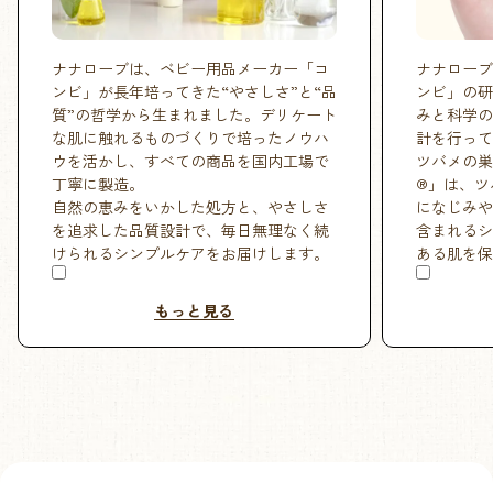
ナナローブは、ベビー用品メーカー「コ
ナナローブ
ンビ」が長年培ってきた“やさしさ”と“品
ンビ」の研
質”の哲学から生まれました。デリケート
みと科学の
な肌に触れるものづくりで培ったノウハ
計を行って
ウを活かし、すべての商品を国内工場で
ツバメの巣
丁寧に製造。
®」は、ツ
自然の恵みをいかした処方と、やさしさ
になじみや
を追求した品質設計で、毎日無理なく続
含まれるシ
けられるシンプルケアをお届けします。
ある肌を保
もっと見る