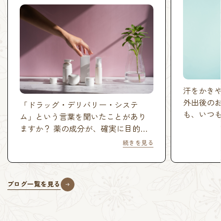
汗をかき
外出後の
「ドラッグ・デリバリー・システ
も、いつ
ム」という言葉を聞いたことがあり
しょうか
ますか？ 薬の成分が、確実に目的の
では、お
場所に運ばれて効果を発揮するのを
続きを見る
のにひと
助ける技術で、病気の治療薬や予防
うです。
ワクチンを研究・開発する過程で注
っていく
目されるようになった分野です。実
ケアにつ
ブログ一覧を見る
は、この技術は私たちが毎日使うお
化粧品にも応用されているのです。