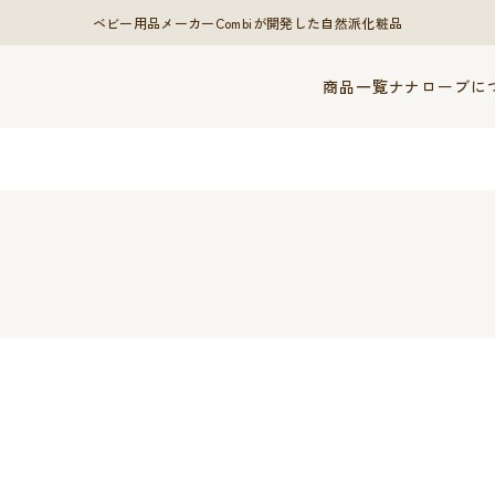
ベビー用品メーカーCombiが開発した自然派化粧品
商品一覧
ナナローブに