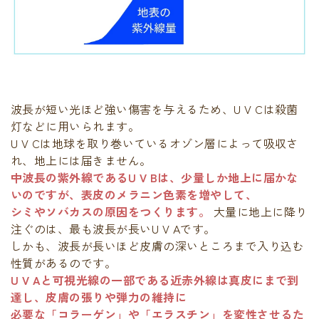
波長が短い光ほど強い傷害を与えるため、U V Cは殺菌
灯などに用いられます。
U V Cは地球を取り巻いているオゾン層によって吸収さ
れ、地上には届きません。
中波長の紫外線であるU V Bは、少量しか地上に届かな
いのですが、表皮のメラニン色素を増やして、
シミやソバカスの原因をつくります。
大量に地上に降り
注ぐのは、最も波長が長いU V Aです。
しかも、波長が長いほど皮膚の深いところまで入り込む
性質があるのです。
U V Aと可視光線の一部である近赤外線は真皮にまで到
達し、皮膚の張りや弾力の維持に
必要な「コラーゲン」や「エラスチン」を変性させるた