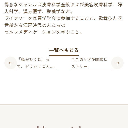
得意なジャンルは皮膚科学全般および美容皮膚科学、婦
人科学、漢方医学、栄養学など。
ライフワークは医学学会に参加することと、歌舞伎と浮
世絵から江戸時代の人たちの
セルフメディケーションを学ぶこと。
一覧へもどる
「腸がむくむ」っ
コロカリア®開発ヒ
て、どういうこと？
ストリー
～腸をいたわる生活
のススメ～